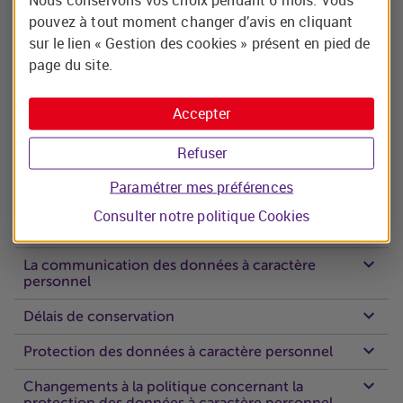
Nous conservons vos choix pendant 6 mois. Vous
nom du Candidat, l’adresse, le numéro de téléphone, le
pouvez à tout moment changer d’avis en cliquant
CV, plus d’informations sur son éducation et/ou son
sur le lien « Gestion des cookies » présent en pied de
expérience de travail, ses références, ses traits de
page du site.
personnalité, ses loisirs et intérêts, etc…
Accepter
Origine des données à caractère personnel
Refuser
Licéité du traitement des données à caractère
personnel
Paramétrer mes préférences
Finalités du traitement des données à caractère
Consulter notre politique
Cookies
personnel
La communication des données à caractère
personnel
Délais de conservation
Protection des données à caractère personnel
Changements à la politique concernant la